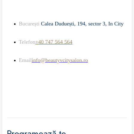
București
Calea Duduești, 194, sector 3, In City
Telefon
+40 747 564 564
Email
info@beautyvcitysalon.ro
Programează-te