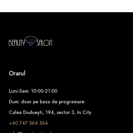
t
y
Orarul
Luni-Sam: 10:00-21:00
Dum: doar pe baza de programare
Calea Duduești, 194, sector 3, In City
+40 747 564 564