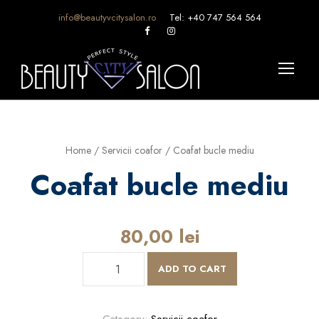
info@beautyvcitysalon.ro
Tel: +40 747 564 564
Home
/
Servicii coafor
/ Coafat bucle mediu
Coafat bucle mediu
80,00
lei
C
ADD TO CART
o
a
f