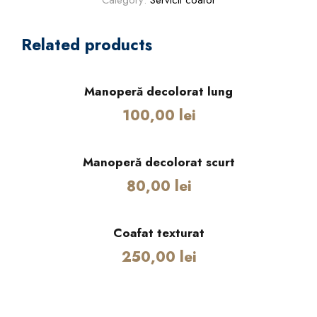
Category:
Servicii coafor
a
t
Related products
b
u
c
Manoperă decolorat lung
l
100,00
lei
e
m
e
Manoperă decolorat scurt
d
80,00
lei
i
u
q
Coafat texturat
u
250,00
lei
a
n
t
i