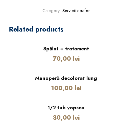
a
f
Category:
Servicii coafor
a
t
Related products
e
x
t
Spălat + tratament
e
70,00
lei
n
s
i
Manoperă decolorat lung
i
100,00
lei
b
u
c
1/2 tub vopsea
l
30,00
lei
e
q