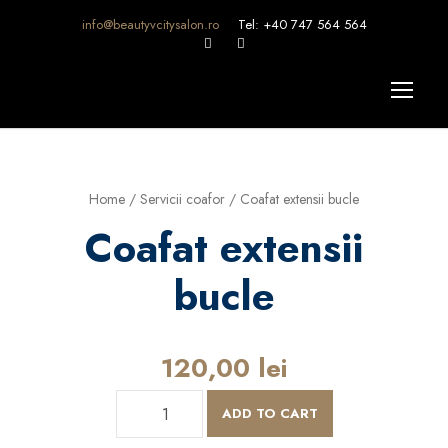
info@beautyvcitysalon.ro
Tel: +40 747 564 564
Home
/
Servicii coafor
/ Coafat extensii bucle
Coafat extensii
bucle
120,00
lei
C
ADD TO CART
o