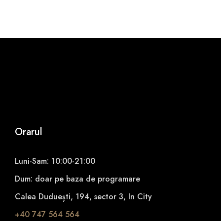
u
a
n
t
i
t
y
Orarul
Luni-Sam: 10:00-21:00
Dum: doar pe baza de programare
Calea Duduești, 194, sector 3, In City
+40 747 564 564