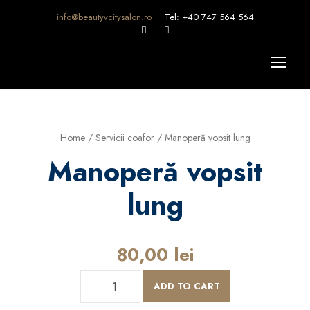
info@beautyvcitysalon.ro
Tel: +40 747 564 564
Home
/
Servicii coafor
/ Manoperă vopsit lung
Manoperă vopsit
lung
80,00
lei
M
ADD TO CART
a