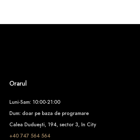
a
n
t
i
t
y
Orarul
Luni-Sam: 10:00-21:00
Dum: doar pe baza de programare
Calea Duduești, 194, sector 3, In City
+40 747 564 564