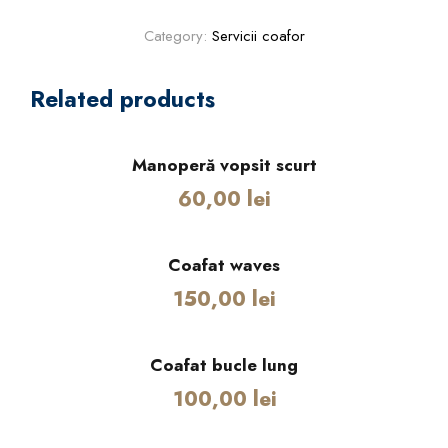
n
o
Category:
Servicii coafor
p
e
Related products
r
ă
v
Manoperă vopsit scurt
o
60,00
lei
p
s
i
Coafat waves
t
150,00
lei
l
u
n
Coafat bucle lung
g
100,00
lei
q
u