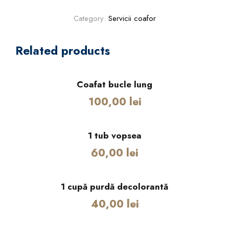
n
o
Category:
Servicii coafor
p
e
Related products
r
ă
v
Coafat bucle lung
o
100,00
lei
p
s
i
1 tub vopsea
t
60,00
lei
m
e
d
1 cupă purdă decolorantă
i
40,00
lei
u
q