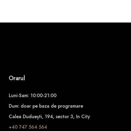
u
a
n
t
i
t
y
Orarul
Luni-Sam: 10:00-21:00
Dum: doar pe baza de programare
Calea Duduești, 194, sector 3, In City
+40 747 564 564