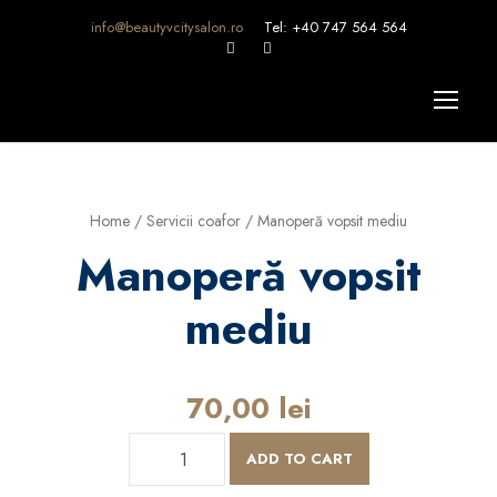
info@beautyvcitysalon.ro
Tel: +40 747 564 564
Home
/
Servicii coafor
/ Manoperă vopsit mediu
Manoperă vopsit
mediu
70,00
lei
M
ADD TO CART
a