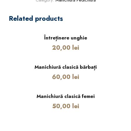
Category:
Manichiură Pedichiură
c
h
Related products
i
u
r
Întreținere unghie
ă
20,00
lei
c
l
a
Manichiură clasică bărbați
s
60,00
lei
i
c
ă
Manichiură clasică femei
q
50,00
lei
u
a
n
t