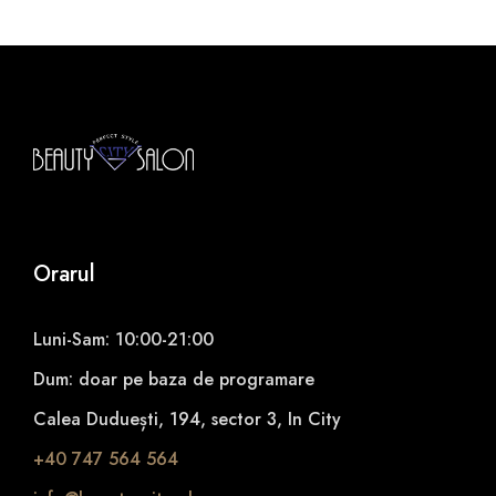
i
t
y
Orarul
Luni-Sam: 10:00-21:00
Dum: doar pe baza de programare
Calea Duduești, 194, sector 3, In City
+40 747 564 564