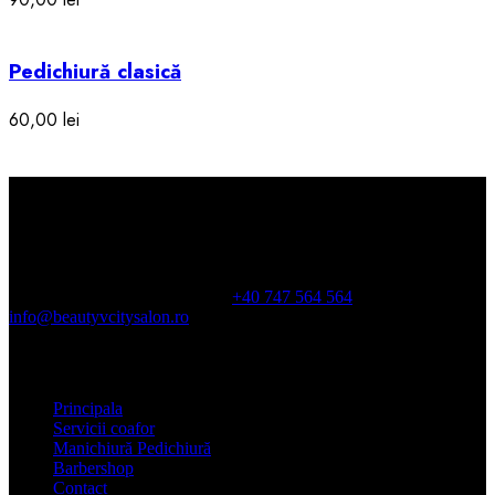
Pedichiură clasică
60,00
lei
Orarul
Luni-Sam: 10:00-21:00
Dum: doar pe baza de programare
Calea
Duduești, 194, sector 3, In City
+40 747 564 564
info@beautyvcitysalon.ro
Meniu
Principala
Servicii coafor
Manichiură Pedichiură
Barbershop
Contact