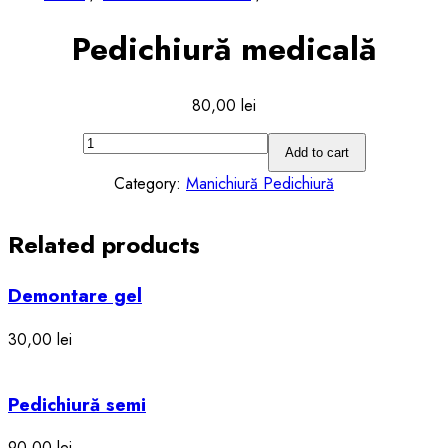
Pedichiură medicală
80,00
lei
Pedichiură
Add to cart
medicală
quantity
Category:
Manichiură Pedichiură
Related products
Demontare gel
30,00
lei
Pedichiură semi
90,00
lei