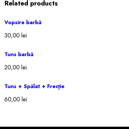
Related products
e
b
a
r
Vopsire barbă
b
ă
q
30,00
lei
u
a
n
Tuns barbă
t
i
t
20,00
lei
y
Tuns + Spălat + Frecție
60,00
lei