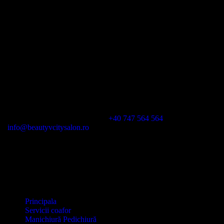
ORARUL
Luni-Sam: 10:00-21:00
Dum: doar pe baza de programare
Calea
Duduești, 194, sector 3, In City
+40 747 564 564
info@beautyvcitysalon.ro
MENIU
Principala
Servicii coafor
Manichiură Pedichiură