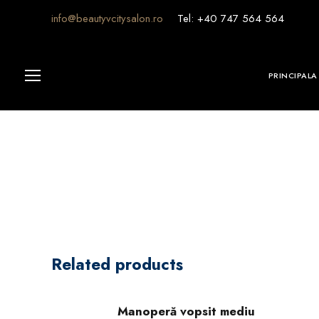
info@beautyvcitysalon.ro
Tel: +40 747 564 564
PRINCIPALA
Related products
Manoperă vopsit mediu