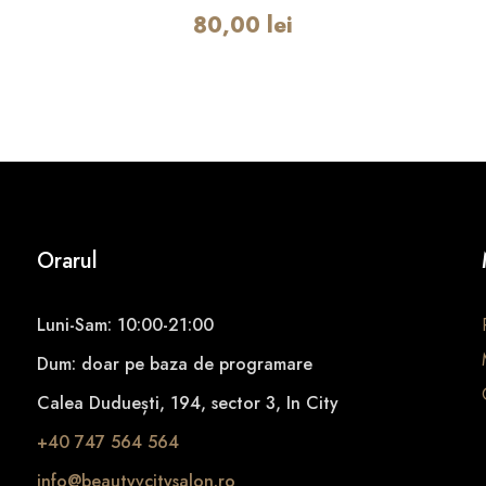
q
80,00
lei
u
a
n
t
i
t
y
Orarul
Luni-Sam: 10:00-21:00
Dum: doar pe baza de programare
Calea Duduești, 194, sector 3, In City
+40 747 564 564
info@beautyvcitysalon.ro