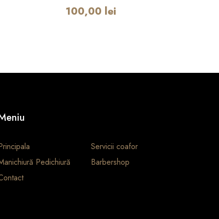
100,00
lei
Meniu
Principala
Servicii coafor
Manichiură Pedichiură
Barbershop
Contact