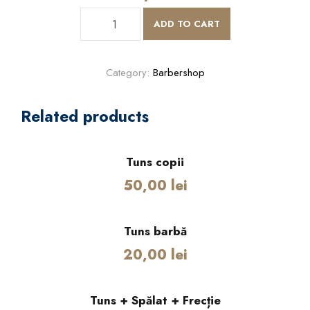
T
ADD TO CART
u
n
s
Category:
Barbershop
f
u
Related products
l
l
:
Tuns copii
S
50,00
lei
p
ă
l
Tuns barbă
a
20,00
lei
t
+
F
Tuns + Spălat + Frecție
r