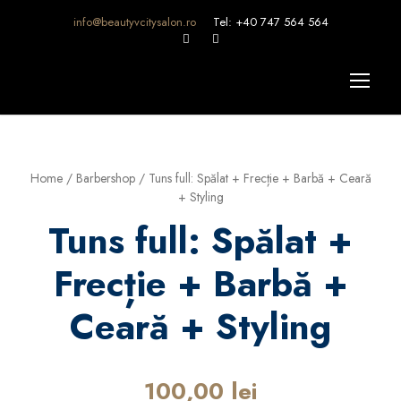
info@beautyvcitysalon.ro
Tel: +40 747 564 564
Home
/
Barbershop
/ Tuns full: Spălat + Frecție + Barbă + Ceară
+ Styling
Tuns full: Spălat +
Frecție + Barbă +
Ceară + Styling
100,00
lei