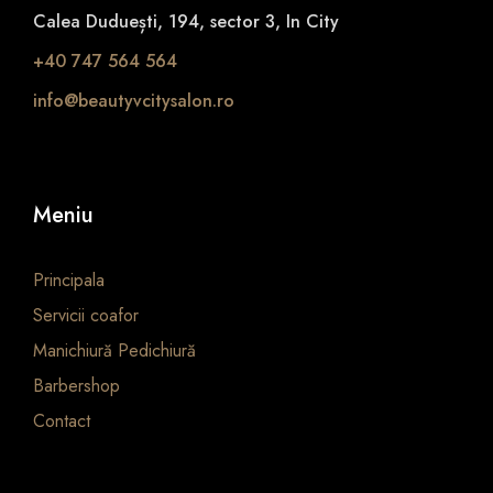
+
Calea Duduești, 194, sector 3, In City
S
t
+40 747 564 564
y
info@beautyvcitysalon.ro
l
i
n
g
Meniu
q
u
a
Principala
n
Servicii coafor
t
Manichiură Pedichiură
i
Barbershop
t
y
Contact