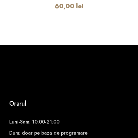
60,00
lei
e
c
ț
i
e
+
B
a
r
b
ă
+
C
Orarul
e
a
Luni-Sam: 10:00-21:00
r
ă
Dum: doar pe baza de programare