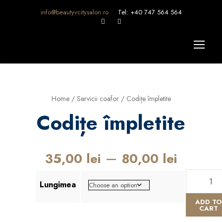
info@beautyvcitysalon.ro
Tel: +40 747 564 564
Home
/
Servicii coafor
/ Codițe împletite
Codițe împletite
–
35,00
lei
80,00
lei
C
Lungimea
o
d
ADD TO
CART
i