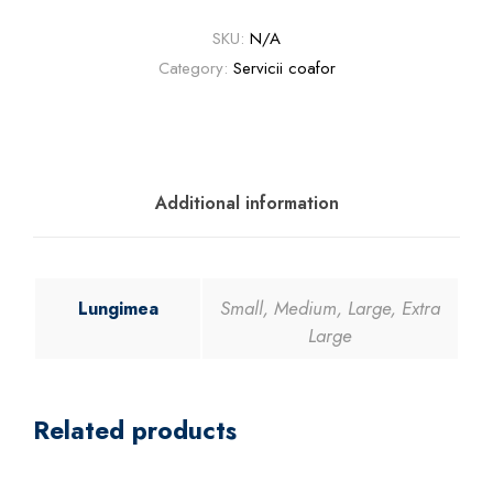
ț
e
SKU:
N/A
î
Category:
Servicii coafor
m
p
l
e
t
Additional information
i
t
e
Small, Medium, Large, Extra
q
Lungimea
Large
u
a
n
t
Related products
i
t