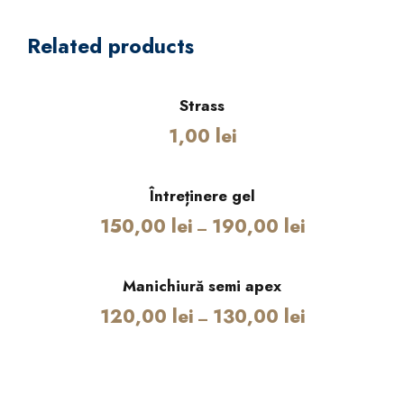
n
t
Related products
a
r
e
Strass
g
1,00
lei
e
l
q
Întreținere gel
u
150,00
lei
190,00
lei
–
a
n
t
Manichiură semi apex
i
120,00
lei
130,00
lei
–
t
y