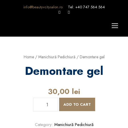
info@beautyvcitysalon.ro
Tel: +40 747 564 564
Home
/
Manichiură Pedichiură
/ Demontare gel
Demontare gel
30,00
lei
D
ADD TO CART
e
m
o
Category:
Manichiură Pedichiură