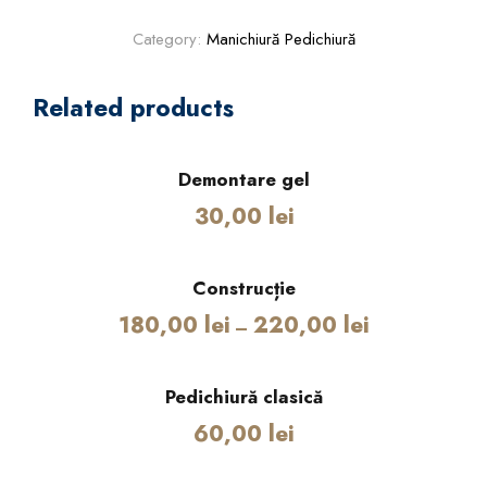
n
i
Category:
Manichiură Pedichiură
c
h
Related products
i
u
r
Demontare gel
ă
30,00
lei
c
l
a
Construcție
s
180,00
lei
220,00
lei
–
i
c
ă
Pedichiură clasică
b
60,00
lei
ă
r