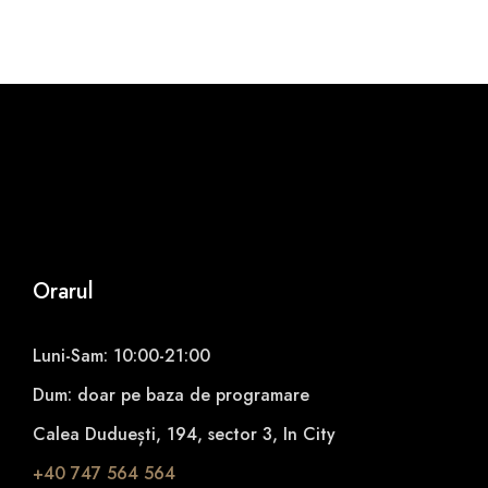
b
a
ț
i
q
u
a
n
t
i
t
Orarul
y
Luni-Sam: 10:00-21:00
Dum: doar pe baza de programare
Calea Duduești, 194, sector 3, In City
+40 747 564 564