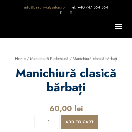
info@beautyvcitysalon.ro
Tel: +40 747 564 564
Home
/
Manichiură Pedichiură
/ Manichiură clasică bărbați
Manichiură clasică
bărbați
60,00
lei
M
ADD TO CART
a