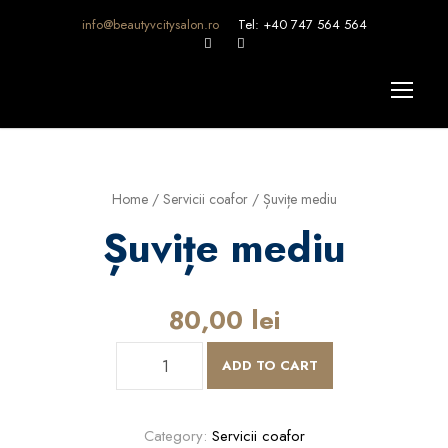
info@beautyvcitysalon.ro
Tel: +40 747 564 564
Home
/
Servicii coafor
/ Șuvițe mediu
Șuvițe mediu
80,00
lei
Ș
ADD TO CART
u
v
i
Category:
Servicii coafor