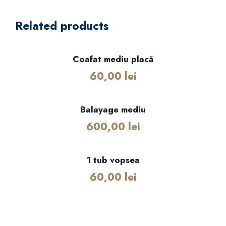
ț
e
Related products
m
e
d
Coafat mediu placă
i
60,00
lei
u
q
u
Balayage mediu
a
600,00
lei
n
t
i
1 tub vopsea
t
60,00
lei
y