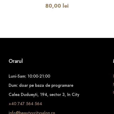
l
80,00
lei
u
q
u
a
n
t
i
t
y
Orarul
Luni-Sam: 10:00-21:00
Dum: doar pe baza de programare
Calea Duduești, 194, sector 3, In City
+40 747 564 564
info@beautyvcitysalon.ro