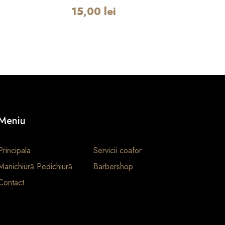
15,00
lei
Meniu
Principala
Servicii coafor
Manichiură Pedichiură
Barbershop
Contact